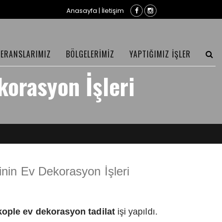
Anasayfa
|
İletişim
FERANSLARIMIZ
BÖLGELERİMİZ
YAPTIĞIMIZ İŞLER
korasyon İşleri
sinin Ev Dekorasyon İşleri
kople ev dekorasyon tadilat
işi yapıldı.