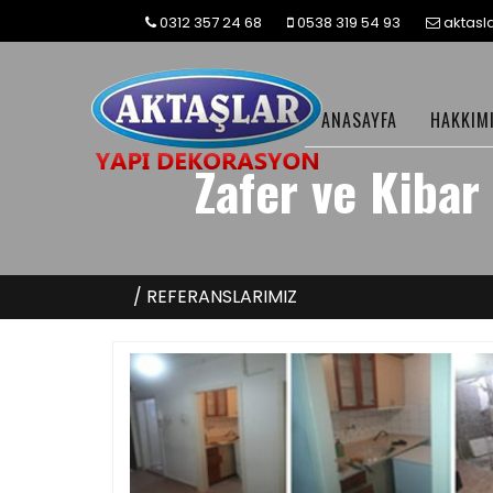
0312 357 24 68
0538 319 54 93
aktas
ANASAYFA
HAKKIM
Zafer ve Kibar
/ REFERANSLARIMIZ