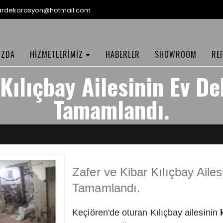
lardekorasyon@hotmail.com
IZDA
HİZMETLERİMİZ
HABERLER
SHOWROOM
RE
 Kılıçbay Ailesinin Ev De
Tamamlandı.
Zafer ve Kibar Kılıçbay Aile
Tamamlandı.
Keçiören'de oturan Kılıçbay ailesinin