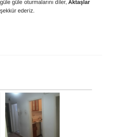
üle güle oturmalarını diler,
Aktaşlar
eşekkür ederiz
.