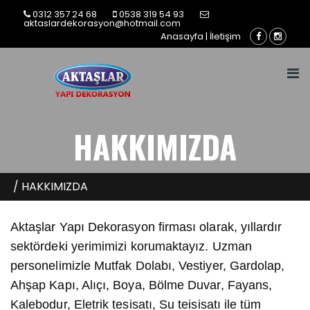
0312 357 24 68
0538 319 54 93
aktaslardekorasyon@hotmail.com
Anasayfa
|
İletişim
HAKKIMIZDA
/ HAKKIMIZDA
Aktaşlar Yapı Dekorasyon firması olarak, yıllardır
sektördeki yerimimizi korumaktayız. Uzman
personelimizle Mutfak Dolabı, Vestiyer, Gardolap,
Ahşap Kapı, Alıçı, Boya, Bölme Duvar, Fayans,
Kalebodur, Eletrik tesisatı, Su teisisatı ile tüm