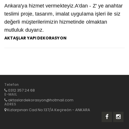
Ankara'ya hizmet vermekteyiz.A'dan - Z' ye anahtar
teslimi proje, tasarım, imalat uygulama işleri ile siz
değerli müşterilerimizin hizmetinde olmaktan
mutluluk duyarız.
AKTAŞLAR YAPI DEKORASYON
Telefon
0312 357 24 68
E-MAIL
aktaslardekorasyon@hotmail.com
ADRES
Kızlarpınarı Cad No:137/A Keçireön - ANKARA