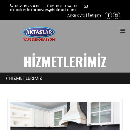
0312 357 24 68
0538 319 54 93
aktaslardekorasyon@hotmail.com
Anasayfa
|
İletişim
HİZMETLERİMİZ
/ HİZMETLERİMİZ