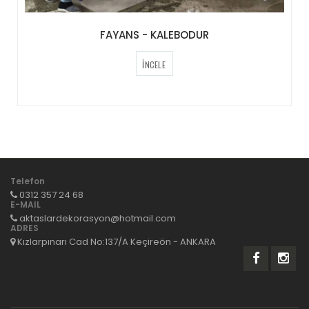
FAYANS - KALEBODUR
İNCELE
Telefon
0312 357 24 68
E-MAIL
aktaslardekorasyon@hotmail.com
ADRES
Kızlarpınarı Cad No:137/A Keçireön - ANKARA